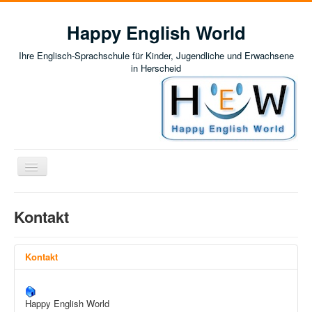
Happy English World
Ihre Englisch-Sprachschule für Kinder, Jugendliche und Erwachsene
in Herscheid
Navigation
an/aus
Kontakt
Home
News
Englisch für Kinder und Jugendliche
Kontakt
Einführung: Englisch für Kinder und Jugendliche
Vorbereitungskurs auf das 5. Schuljahr
Förderunterricht
Kursübersicht und Preise
Happy English World
Englisch für Erwachsene