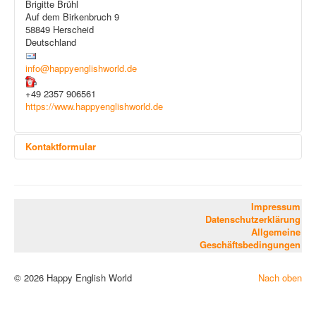
Brigitte Brühl
Einführung: Englisch für Erwachsene
Auf dem Birkenbruch 9
Konversationskurse
58849 Herscheid
Kursübersicht und Preise
Deutschland
Englisch für den Beruf
Einführung: Englisch für den Beruf
info@happyenglishworld.de
Basic for Business
Kursübersicht und Preise
+49 2357 906561
Die Dozentin
https://www.happyenglishworld.de
Kontakt
Kontaktformular
Eine E-Mail senden
Impressum
Datenschutzerklärung
*
Benötigtes Feld
Allgemeine
Geschäftsbedingungen
Name
*
© 2026 Happy English World
Nach oben
E-Mail
*